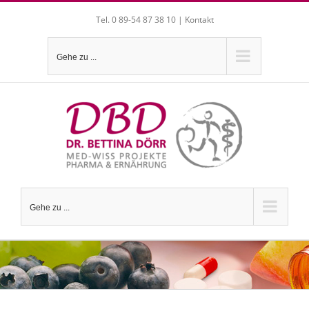
Zum
Tel. 0 89-54 87 38 10 |
Kontakt
Inhalt
springen
Gehe zu ...
Gehe zu ...