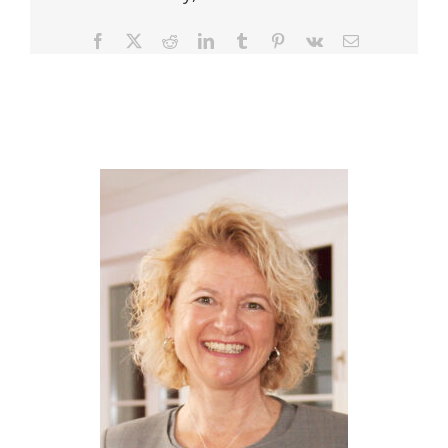
Facebook
X
Reddit
LinkedIn
Tumblr
Pinterest
Vk
E-
Mail