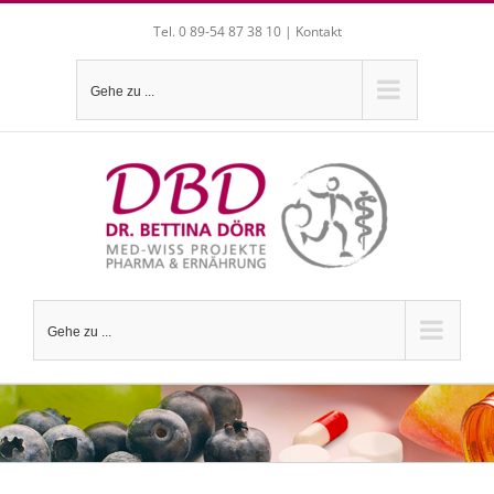
Zum
Tel. 0 89-54 87 38 10 |
Kontakt
Inhalt
springen
Gehe zu ...
Gehe zu ...