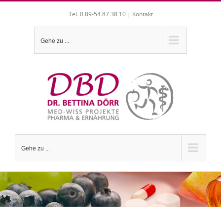
Zum
Tel. 0 89-54 87 38 10 |
Kontakt
Inhalt
springen
Gehe zu ...
Gehe zu ...