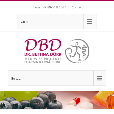
Skip
Phone +49 89-54 87 38 10 |
Contact
to
content
Go to...
Go to...