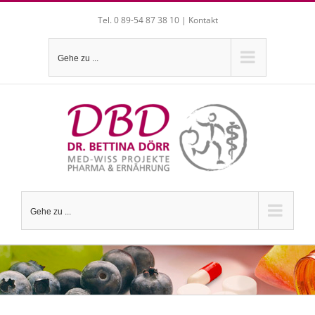
Zum
Tel. 0 89-54 87 38 10 |
Kontakt
Inhalt
springen
Gehe zu ...
Gehe zu ...