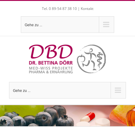
Zum
Tel. 0 89-54 87 38 10 |
Kontakt
Inhalt
springen
Gehe zu ...
Gehe zu ...